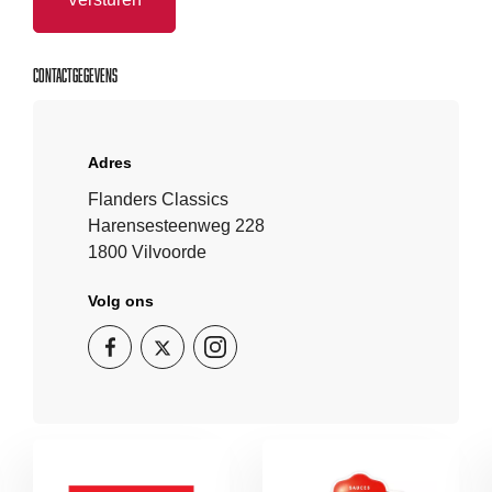
Contactgegevens
Adres
Flanders Classics
Harensesteenweg 228
1800 Vilvoorde
Volg ons
Volg
Volg
Volg
ons
ons
ons
op
op
op
Instagram
Facebook
Twitter