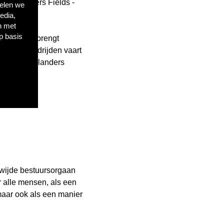
 In Flanders Fields -
delen we
edia,
n met
p basis
inds 2018 brengt
restige veldrijden vaart
021 staat Flanders
ldwijde bestuursorgaan
r alle mensen, als een
maar ook als een manier