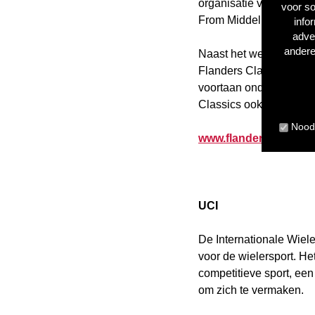
organisatie van vier a
voor so
From Middelkerke to We
info
adve
andere
Naast het wegrennen h
Flanders Classics die g
voortaan onder dezelfd
Classics ook in voor d
Noodz
www.flandersclassics
UCI
De Internationale Wiele
voor de wielersport. He
competitieve sport, ee
om zich te vermaken.