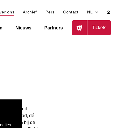
Mijn
ver ons
Archief
Pers
Contact
NL
profiel
Tickets
en
Nieuws
Partners
nds 2010 is dit
op Nieuwsblad, dé
n betrokken bij de
ncties