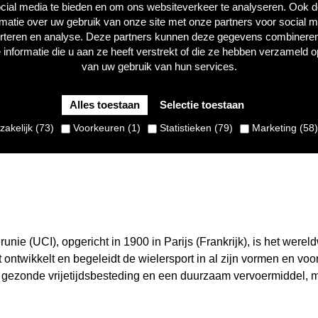
ndere gerenommeerde voorjaarskoersen: Dwars door Vlaanderen,
cial media te bieden en om ons websiteverkeer te analyseren. Ook 
velgem, Scheldeprijs en De Brabantse Pijl.
rmatie over uw gebruik van onze site met onze partners voor social m
rteren en analyse. Deze partners kunnen deze gegevens combinere
 informatie die u aan ze heeft verstrekt of die ze hebben verzameld o
eeft ook het
veldrijden
in Vlaanderen een rijke geschiedenis. S
van uw gebruik van hun services.
eschiedenis van beide disciplines bij elkaar. De Telenet Superp
e vlag als de Ronde van Vlaanderen. Sinds het seizoen 2020-2
Alles toestaan
Selectie toestaan
e organisatie van de UCI Wereldbeker Veldrijden.
akelijk (73)
Voorkeuren (1)
Statistieken (79)
Marketing (58)
.be
runie (UCI), opgericht in 1900 in Parijs (Frankrijk), is het were
t ontwikkelt en begeleidt de wielersport in al zijn vormen en voo
n gezonde vrijetijdsbesteding en een duurzaam vervoermiddel, 