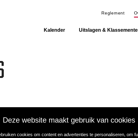
Reglement
O
Kalender
Uitslagen & Klassement
s
 zegt, denkt meteen aan de
Vlaamse voorjaarsklassiekers
. Si
Deze website maakt gebruik van cookies
rganisator van de prestigieuze Ronde van Vlaanderen en Omlo
uitstek. Voorts is Flanders Classics ook op verschillende vlakke
bruiken cookies om content en advertenties te personaliseren, om fu