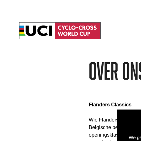
Over on
Flanders Classics
Wie Flanders Classics
Belgische bedrijf de o
openingsklassieker bij 
We ge