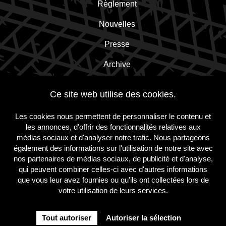
Règlement
Nouvelles
Presse
Archive
Contact
Ce site web utilise des cookies.
Les cookies nous permettent de personnaliser le contenu et
Inscrivez-vous à la newsletter!
les annonces, d'offrir des fonctionnalités relatives aux
médias sociaux et d'analyser notre trafic. Nous partageons
également des informations sur l'utilisation de notre site avec
S'inscrire
nos partenaires de médias sociaux, de publicité et d'analyse,
qui peuvent combiner celles-ci avec d'autres informations
que vous leur avez fournies ou qu'ils ont collectées lors de
votre utilisation de leurs services.
suivez-
suivez-
suivez-
nous
nous
nous
sur
sur
sur
Tout autoriser
Autoriser la sélection
Instagram
Facebook
Twitter