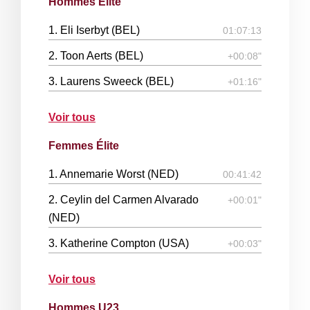
Hommes Élite
1. Eli Iserbyt (BEL)
01:07:13
2. Toon Aerts (BEL)
+00:08"
3. Laurens Sweeck (BEL)
+01:16"
Voir tous
Femmes Élite
1. Annemarie Worst (NED)
00:41:42
2. Ceylin del Carmen Alvarado
+00:01"
(NED)
3. Katherine Compton (USA)
+00:03"
Voir tous
Hommes U23