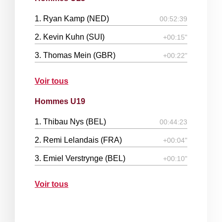
1. Ryan Kamp (NED)
00:52:39
2. Kevin Kuhn (SUI)
+00:15"
3. Thomas Mein (GBR)
+00:22"
Voir tous
Hommes U19
1. Thibau Nys (BEL)
00:44:23
2. Remi Lelandais (FRA)
+00:04"
3. Emiel Verstrynge (BEL)
+00:10"
Voir tous