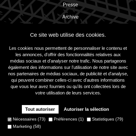
Presse
Archive
Contact
Ce site web utilise des cookies.
Les cookies nous permettent de personnaliser le contenu et
Inscrivez-vous à la newsletter!
les annonces, d'offrir des fonctionnalités relatives aux
médias sociaux et d'analyser notre trafic. Nous partageons
également des informations sur l'utilisation de notre site avec
S'inscrire
nos partenaires de médias sociaux, de publicité et d'analyse,
qui peuvent combiner celles-ci avec d'autres informations
que vous leur avez fournies ou qu'ils ont collectées lors de
votre utilisation de leurs services.
suivez-
suivez-
suivez-
nous
nous
nous
sur
sur
sur
Tout autoriser
Autoriser la sélection
Instagram
Facebook
Twitter
Cookie Policy
Privacy Policy
Terms and conditions
Nécessaires (73)
Préférences (1)
Statistiques (79)
Site
Marketing (58)
by
Dynamate