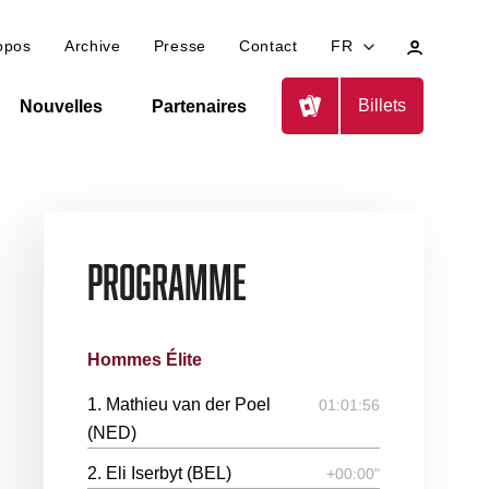
Mon
opos
Archive
Presse
Contact
FR
profil
Billets
Nouvelles
Partenaires
Programme
Hommes Élite
1. Mathieu van der Poel
01:01:56
(NED)
2. Eli Iserbyt (BEL)
+00:00"