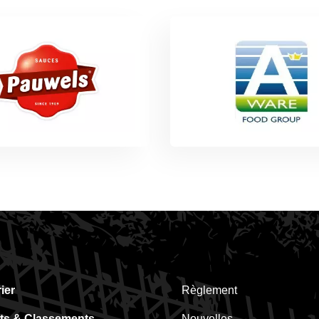
ier
Règlement
ts & Classements
Nouvelles