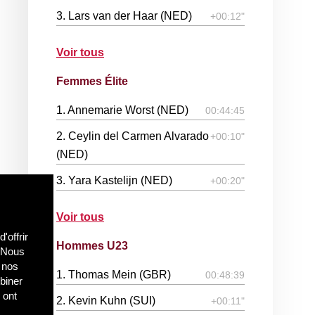
3. Lars van der Haar (NED)
+00:12"
Voir tous
Femmes Élite
1. Annemarie Worst (NED)
00:44:45
2. Ceylin del Carmen Alvarado
+00:10"
(NED)
3. Yara Kastelijn (NED)
+00:20"
Voir tous
'offrir
Hommes U23
. Nous
c nos
1. Thomas Mein (GBR)
00:48:39
biner
 ont
2. Kevin Kuhn (SUI)
+00:11"