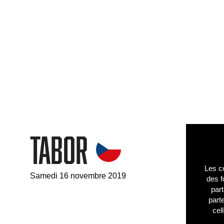
Tabor
Les co
Samedi 16 novembre 2019
des f
part
part
cel