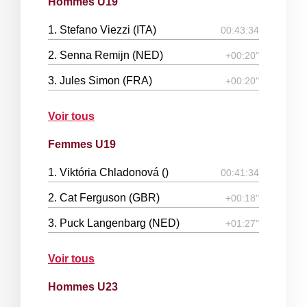
Hommes U19
1. Stefano Viezzi (ITA)
00:43:34
2. Senna Remijn (NED)
+00:20"
3. Jules Simon (FRA)
+00:20"
Voir tous
Femmes U19
1. Viktória Chladonová ()
00:41:34
2. Cat Ferguson (GBR)
+00:18"
3. Puck Langenbarg (NED)
+01:27"
Voir tous
Hommes U23