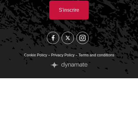
S'inscrire
suivez-
suivez-
suivez-
nous
nous
nous
sur
sur
sur
Instagram
Facebook
Twitter
Cookie Policy
Privacy Policy
Terms and conditions
Site
by
Dynamate