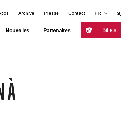
Mon
opos
Archive
Presse
Contact
FR
profil
Billets
Nouvelles
Partenaires
n
n à