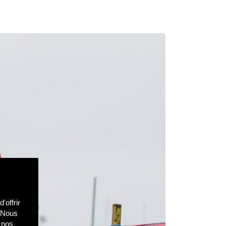
'offrir
. Nous
c nos