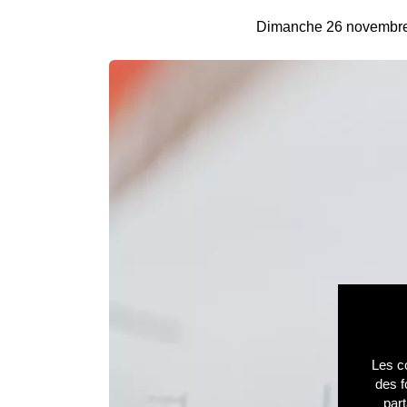
Dimanche 26 novembr
Les co
des f
part