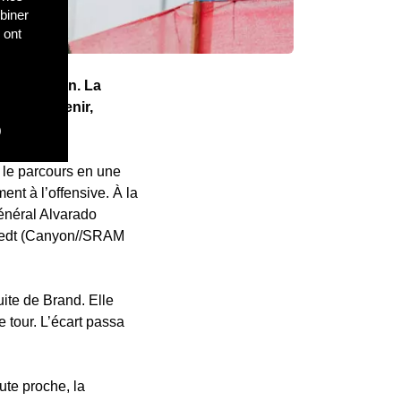
biner
 ont
es à Dublin. La
s pour revenir,
nde.
)
t le parcours en une
nt à l’offensive. À la
général Alvarado
stedt (Canyon//SRAM
uite de Brand. Elle
 tour. L’écart passa
ute proche, la