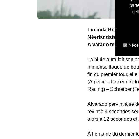
part
cel
Lucinda Brand a domin
Néerlandaise est parti
Alvarado termine de
Néces
La pluie aura fait son 
immense flaque de boue
fin du premier tour, el
(Alpecin – Deceuninck)
Racing) – Schreiber (
Alvarado parvint à se d
revint à 4 secondes se
alors à 12 secondes et 
À l’entame du dernier t