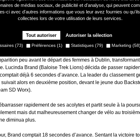
enaires de médias sociaux, de publicité et d'analyse, qui peuvent com
les-ci avec d'autres informations que vous leur avez fournies ou qu'ils
collectées lors de votre utilisation de leurs services.
é la cinquième manche de la saison de la tête et des épaul
Tout autoriser
Autoriser la sélection
e en solitaire dès le premier tour. Malgré plusieurs tentative
uxième. Backstedt complète le podium, comme à Dendermo
saires (73)
Préférences (1)
Statistiques (79)
Marketing (58
apparition peu avant le départ des femmes à Dublin, transforman
. Lucinda Brand (Baloise Trek Lions) décida de passer rapideme
le comptait déjà 6 secondes d’avance. La leader du classement 
 suivait alors en deuxième position, devant le jeune duo Back
Team SD Worx).
ébarrasser rapidement de ses acolytes et partit seule à la pours
ulement mais dut malheureusement changer de vélo au troisième
ne diminua plus.
our, Brand comptait 18 secondes d’avance. Sentant la victoire to