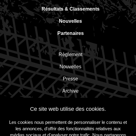
Résultats & Classements
Nouvelles
Partenaires
Règlement
Nouvelles
Presse
Archive
Contact
Ce site web utilise des cookies.
Les cookies nous permettent de personnaliser le contenu et
Inscrivez-vous à la newsletter!
les annonces, d'offrir des fonctionnalités relatives aux
médias sociaux et d'analyser notre trafic. Nous partageons