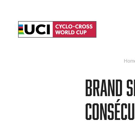
Hom
Brand si
consécu