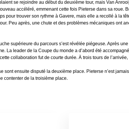
ient se rejoindre au début du deuxième tour, mais Van Anrooij n
ouveau accéléré, emmenant cette fois Pieterse dans sa roue. B
s pour trouver son rythme à Gavere, mais elle a recollé à la têt
our. Peu après, une chute et des problèmes mécaniques ont an
che supérieure du parcours s’est révélée piégeuse. Après une 
me. La leader de la Coupe du monde a d’abord été accompagnée
te collaboration fut de courte durée. À trois tours de l’arrivée,
se sont ensuite disputé la deuxième place. Pieterse n’est jama
se contenter de la troisième place.