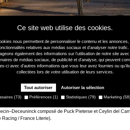
Ce site web utilise des cookies.
orté à Gavere sa cinquième victoire consécutive en Coupe
posée devant Amandine Fouquenet et Puck Pieterse, renforç
okies nous permettent de personnaliser le contenu et les annonces, d
nt général.
onctionnalités relatives aux médias sociaux et d'analyser notre trafic
ageons également des informations sur l'utilisation de notre site ave
château de Grenier cette année, mais un parcours extrêmement
enaires de médias sociaux, de publicité et d'analyse, qui peuvent com
quenet (Arkea–B&B Hotels Women), arborant le maillot tricolor
les-ci avec d'autres informations que vous leur avez fournies ou qu'ils
Le départ le plus remarquable a été celui de Jolanda Neff (Canno
collectées lors de votre utilisation de leurs services.
ligne, la Suissesse est rapidement revenue à l’avant, mais son 
ne jouera finalement pas un rôle majeur dans la course.
Tout autoriser
Autoriser la sélection
saires (73)
Préférences (1)
Statistiques (79)
Marketing (58
n est venue de Shirin van Anrooij (Baloise Glowi Lions). Elle a
inda Brand et Fouquenet. À l’issue du premier tour, le trio pos
pecin–Deceuninck composé de Puck Pieterse et Ceylin del Car
 Racing / France Literie).