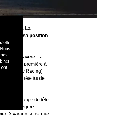
 du Monde. La
ant ainsi sa position
'offrir
. Nous
c nos
 rapide à Gavere. La
biner
e, a été la première à
 ont
ndale Factory Racing).
passage en tête fut de
)
 formé un groupe de tête
sédait une légère
men Alvarado, ainsi que