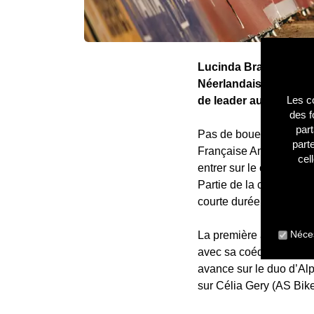
Lucinda Brand a remp
Néerlandaise s’est im
Les co
de leader au classeme
des f
part
Pas de boue autour du 
part
Française Amandine Fou
cel
entrer sur le circuit. 
Partie de la cinquième 
courte durée, car elle 
Néces
La première accélératio
avec sa coéquipière Luc
avance sur le duo d’Al
sur Célia Gery (AS Bike