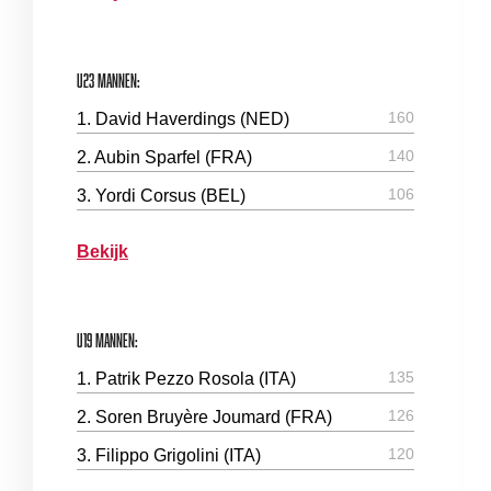
U23 Mannen:
160
1. David Haverdings (NED)
140
2. Aubin Sparfel (FRA)
106
3. Yordi Corsus (BEL)
Bekijk
U19 Mannen:
135
1. Patrik Pezzo Rosola (ITA)
126
2. Soren Bruyère Joumard (FRA)
120
3. Filippo Grigolini (ITA)