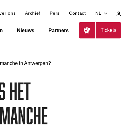
Mijn
ver ons
Archief
Pers
Contact
NL
profiel
Tickets
en
Nieuws
Partners
ermanche in Antwerpen?
s het
rmanche