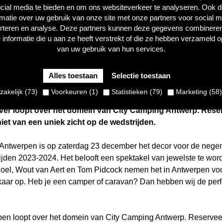
cial media te bieden en om ons websiteverkeer te analyseren. Ook 
rmatie over uw gebruik van onze site met onze partners voor social m
rteren en analyse. Deze partners kunnen deze gegevens combinere
 informatie die u aan ze heeft verstrekt of die ze hebben verzameld o
van uw gebruik van hun services.
Alles toestaan
Selectie toestaan
ber nemen Wout van Aert, Mathieu van der Poel en Tom Pid
akelijk (73)
Voorkeuren (1)
Statistieken (79)
Marketing (58)
 dit veldritseizoen. Dat doen ze op de Wereldbekermanche i
ver loopt over het domein van City Camping Antwerp. Reser
et van een uniek zicht op de wedstrijden.
n Antwerpen is op zaterdag 23 december het decor voor de neg
jden 2023-2024. Het belooft een spektakel van jewelste te wor
oel, Wout van Aert en Tom Pidcock nemen het in Antwerpen voor
lkaar op. Heb je een camper of caravan? Dan hebben wij de per
pen loopt over het domein van City Camping Antwerp. Reserveer