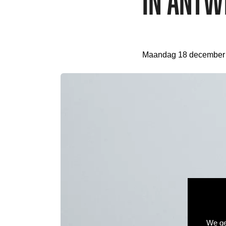
in Antw
Maandag 18 december
We ge