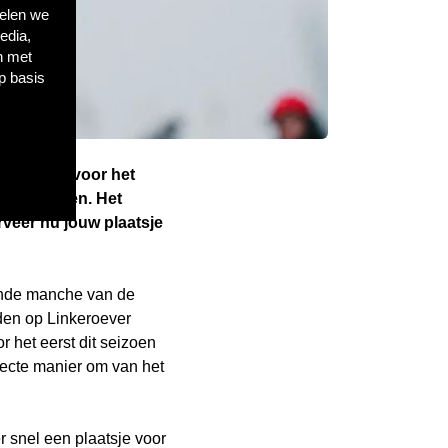
delen we
edia,
n met
p basis
cock het voor het
n Antwerpen. Het
veer nu jouw plaatsje
ende manche van de
den op Linkeroever
 het eerst dit seizoen
fecte manier om van het
 snel een plaatsje voor