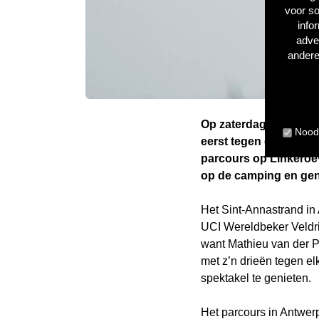
voor so
info
adve
andere
Op zaterdag 23 decem
Noodz
eerst tegen elkaar op
parcours op Linkeroe
op de camping en geni
Het Sint-Annastrand i
UCI Wereldbeker Veldri
want Mathieu van der P
met z’n drieën tegen e
spektakel te genieten.
Het parcours in Antwer