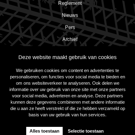
Reglement
Nieuws
Pers
Archief
Contact
Deze website maakt gebruik van cookies
We gebruiken cookies om content en advertenties te
Schrijf je in voor de nieuwsbrief!
personaliseren, om functies voor social media te bieden en
om ons websiteverkeer te analyseren. Ook delen we
informatie over uw gebruik van onze site met onze partners
Inschrijven
voor social media, adverteren en analyse. Deze partners
kunnen deze gegevens combineren met andere informatie
die u aan ze heeft verstrekt of die ze hebben verzameld op
basis van uw gebruik van hun services.
Volg
Volg
Volg
ons
ons
ons
op
op
op
Alles toestaan
Selectie toestaan
Instagram
Facebook
Twitter