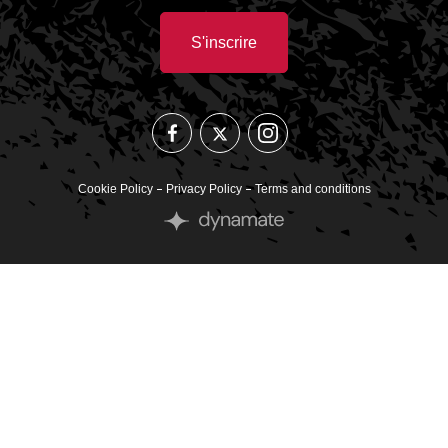
S'inscrire
suivez-
suivez-
suivez-
nous
nous
nous
sur
sur
sur
Instagram
Facebook
Twitter
Cookie Policy
Privacy Policy
Terms and conditions
Site
by
Dynamate