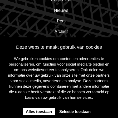
Nieuws
Pers
Archief
Contact
Deze website maakt gebruik van cookies
We gebruiken cookies om content en advertenties te
Schrijf je in voor de nieuwsbrief!
personaliseren, om functies voor social media te bieden en
om ons websiteverkeer te analyseren. Ook delen we
informatie over uw gebruik van onze site met onze partners
Inschrijven
voor social media, adverteren en analyse. Deze partners
kunnen deze gegevens combineren met andere informatie
die u aan ze heeft verstrekt of die ze hebben verzameld op
basis van uw gebruik van hun services.
Volg
Volg
Volg
ons
ons
ons
op
op
op
Alles toestaan
Selectie toestaan
Instagram
Facebook
Twitter
Cookie Policy
Privacy Policy
Terms and conditions