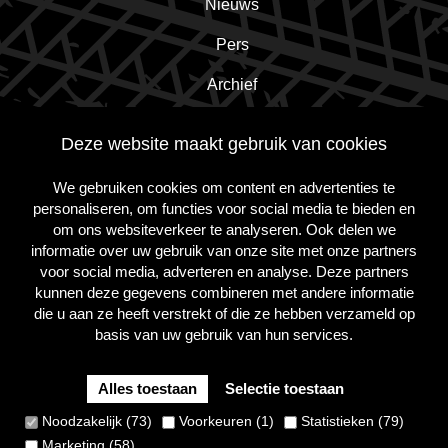
Nieuws
Pers
Archief
Contact
Deze website maakt gebruik van cookies
We gebruiken cookies om content en advertenties te
Schrijf je in voor de nieuwsbrief!
personaliseren, om functies voor social media te bieden en
om ons websiteverkeer te analyseren. Ook delen we
informatie over uw gebruik van onze site met onze partners
Inschrijven
voor social media, adverteren en analyse. Deze partners
kunnen deze gegevens combineren met andere informatie
die u aan ze heeft verstrekt of die ze hebben verzameld op
basis van uw gebruik van hun services.
Volg
Volg
Volg
ons
ons
ons
op
op
op
Alles toestaan
Selectie toestaan
Instagram
Facebook
Twitter
Cookie Policy
Privacy Policy
Terms and conditions
Noodzakelijk (73)
Voorkeuren (1)
Statistieken (79)
Site
Marketing (58)